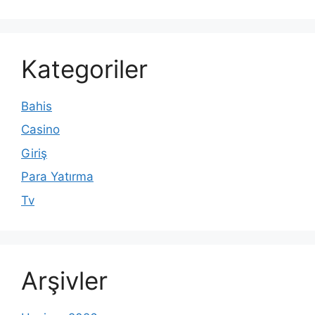
Kategoriler
Bahis
Casino
Giriş
Para Yatırma
Tv
Arşivler