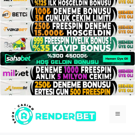
İçeriğe
atla
Menü