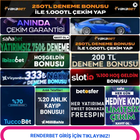
×
RENDERBET GİRİŞ İÇİN TIKLAYINIZ!