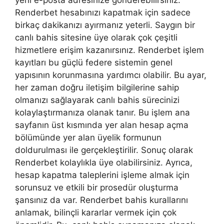
yeni e-posta adresinize gönderebilirsiniz.
Renderbet hesabınızı kapatmak için sadece
birkaç dakikanızı ayırmanız yeterli. Saygın bir
canlı bahis sitesine üye olarak çok çeşitli
hizmetlere erişim kazanırsınız. Renderbet işlem
kayıtları bu güçlü federe sistemin genel
yapısının korunmasına yardımcı olabilir. Bu ayar,
her zaman doğru iletişim bilgilerine sahip
olmanızı sağlayarak canlı bahis sürecinizi
kolaylaştırmanıza olanak tanır. Bu işlem ana
sayfanın üst kısmında yer alan hesap açma
bölümünde yer alan üyelik formunun
doldurulması ile gerçekleştirilir. Sonuç olarak
Renderbet kolaylıkla üye olabilirsiniz. Ayrıca,
hesap kapatma taleplerini işleme almak için
sorunsuz ve etkili bir prosedür oluşturma
şansınız da var. Renderbet bahis kurallarını
anlamak, bilinçli kararlar vermek için çok