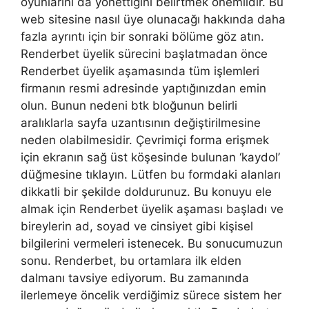
oyunlarını da yönettiğini belirtmek önemlidir. Bu
web sitesine nasıl üye olunacağı hakkında daha
fazla ayrıntı için bir sonraki bölüme göz atın.
Renderbet üyelik sürecini başlatmadan önce
Renderbet üyelik aşamasında tüm işlemleri
firmanın resmi adresinde yaptığınızdan emin
olun. Bunun nedeni btk bloğunun belirli
aralıklarla sayfa uzantısının değiştirilmesine
neden olabilmesidir. Çevrimiçi forma erişmek
için ekranın sağ üst köşesinde bulunan ‘kaydol’
düğmesine tıklayın. Lütfen bu formdaki alanları
dikkatli bir şekilde doldurunuz. Bu konuyu ele
almak için Renderbet üyelik aşaması başladı ve
bireylerin ad, soyad ve cinsiyet gibi kişisel
bilgilerini vermeleri istenecek. Bu sonucumuzun
sonu. Renderbet, bu ortamlara ilk elden
dalmanı tavsiye ediyorum. Bu zamanında
ilerlemeye öncelik verdiğimiz sürece sistem her