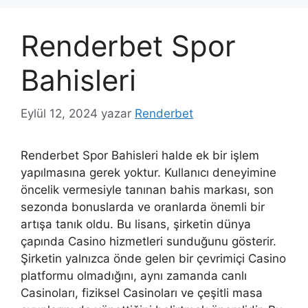
Renderbet Spor
Bahisleri
Eylül 12, 2024
yazar
Renderbet
Renderbet Spor Bahisleri halde ek bir işlem
yapılmasına gerek yoktur. Kullanıcı deneyimine
öncelik vermesiyle tanınan bahis markası, son
sezonda bonuslarda ve oranlarda önemli bir
artışa tanık oldu. Bu lisans, şirketin dünya
çapında Casino hizmetleri sunduğunu gösterir.
Şirketin yalnızca önde gelen bir çevrimiçi Casino
platformu olmadığını, aynı zamanda canlı
Casinoları, fiziksel Casinoları ve çeşitli masa