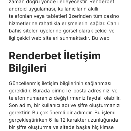
zaman doğru yönde ilerleyecektir. Renderbet
android uygulaması, kullanıcıların akıllı
telefonları veya tabletleri üzerinden tüm casino
hizmetlerine rahatlıkla erişmelerini sağlar. Canlı
bahis siteleri üyelerine görsel olarak çekici ve
ilgi çekici web siteleri sunmaktadır. Bu web
Renderbet İletişim
Bilgileri
Güncellenmiş iletişim bilgilerinin sağlanması
gereklidir. Burada birincil e-posta adresinizi ve
telefon numaranızı değiştirmeniz faydalı olabilir.
Son adım, bir kullanıcı adı ve şifre oluşturmanızı
gerektirir. Bu çok önemli bir adımdır. Bu işlemi
gerçekleştirirken 6 ila 12 karakter uzunluğunda
bir şifre oluşturma ve sitede başka hiç kimse