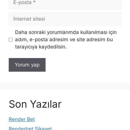
posta
İnternet
sitesi
Daha sonraki yorumlarımda kullanılması için
adım, e-posta adresim ve site adresim bu
tarayıcıya kaydedilsin.
Son Yazılar
Render Bet
Renderbet Şikayet