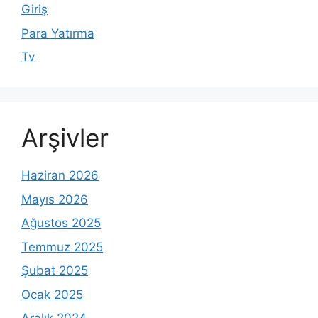
Giriş
Para Yatırma
Tv
Arşivler
Haziran 2026
Mayıs 2026
Ağustos 2025
Temmuz 2025
Şubat 2025
Ocak 2025