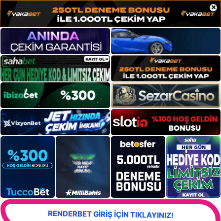
×
RENDERBET GİRİŞ İÇİN TIKLAYINIZ!