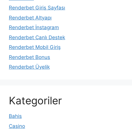
Renderbet Giriş Sayfası
Renderbet Altyapı
Renderbet İnstagram
Renderbet Canlı Destek
Renderbet Mobil Giriş
Renderbet Bonus
Renderbet Üyelik
Kategoriler
Bahis
Casino