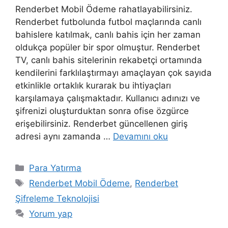
Renderbet Mobil Ödeme rahatlayabilirsiniz.
Renderbet futbolunda futbol maçlarında canlı
bahislere katılmak, canlı bahis için her zaman
oldukça popüler bir spor olmuştur. Renderbet
TV, canlı bahis sitelerinin rekabetçi ortamında
kendilerini farklılaştırmayı amaçlayan çok sayıda
etkinlikle ortaklık kurarak bu ihtiyaçları
karşılamaya çalışmaktadır. Kullanıcı adınızı ve
şifrenizi oluşturduktan sonra ofise özgürce
erişebilirsiniz. Renderbet güncellenen giriş
adresi aynı zamanda …
Devamını oku
Kategoriler
Para Yatırma
Etiketler
Renderbet Mobil Ödeme
,
Renderbet
Şifreleme Teknolojisi
Yorum yap