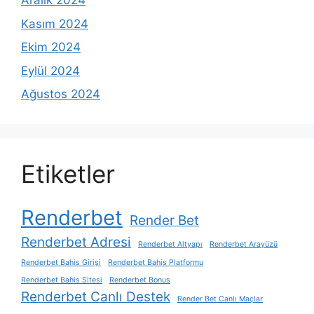
Aralık 2024
Kasım 2024
Ekim 2024
Eylül 2024
Ağustos 2024
Etiketler
Renderbet
Render Bet
Renderbet Adresi
Renderbet Altyapı
Renderbet Arayüzü
Renderbet Bahis Girişi
Renderbet Bahis Platformu
Renderbet Bahis Sitesi
Renderbet Bonus
Renderbet Canlı Destek
Render Bet Canlı Maçlar