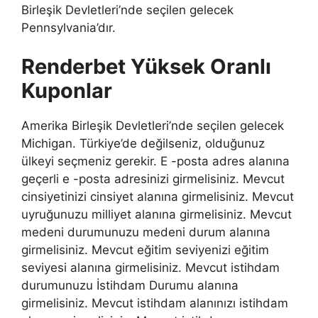
Birleşik Devletleri’nde seçilen gelecek
Pennsylvania’dır.
Renderbet Yüksek Oranlı
Kuponlar
Amerika Birleşik Devletleri’nde seçilen gelecek
Michigan. Türkiye’de değilseniz, olduğunuz
ülkeyi seçmeniz gerekir. E -posta adres alanına
geçerli e -posta adresinizi girmelisiniz. Mevcut
cinsiyetinizi cinsiyet alanına girmelisiniz. Mevcut
uyruğunuzu milliyet alanına girmelisiniz. Mevcut
medeni durumunuzu medeni durum alanına
girmelisiniz. Mevcut eğitim seviyenizi eğitim
seviyesi alanına girmelisiniz. Mevcut istihdam
durumunuzu İstihdam Durumu alanına
girmelisiniz. Mevcut istihdam alanınızı istihdam