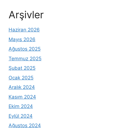
Arşivler
Haziran 2026
Mayıs 2026
Ağustos 2025
Temmuz 2025
Şubat 2025
Ocak 2025
Aralık 2024
Kasım 2024
Ekim 2024
Eylül 2024
Ağustos 2024