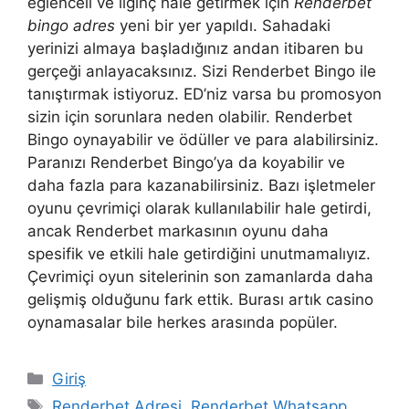
eğlenceli ve ilginç hale getirmek için
Renderbet
bingo adres
yeni bir yer yapıldı. Sahadaki
yerinizi almaya başladığınız andan itibaren bu
gerçeği anlayacaksınız. Sizi Renderbet Bingo ile
tanıştırmak istiyoruz. ED’niz varsa bu promosyon
sizin için sorunlara neden olabilir. Renderbet
Bingo oynayabilir ve ödüller ve para alabilirsiniz.
Paranızı Renderbet Bingo’ya da koyabilir ve
daha fazla para kazanabilirsiniz. Bazı işletmeler
oyunu çevrimiçi olarak kullanılabilir hale getirdi,
ancak Renderbet markasının oyunu daha
spesifik ve etkili hale getirdiğini unutmamalıyız.
Çevrimiçi oyun sitelerinin son zamanlarda daha
gelişmiş olduğunu fark ettik. Burası artık casino
oynamasalar bile herkes arasında popüler.
Kategoriler
Giriş
Etiketler
Renderbet Adresi
,
Renderbet Whatsapp