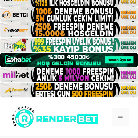
İçeriğe
atla
Menü