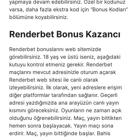
yapmaya devam edebilirsiniz. Özel bir kodunuz
varsa, daha fazla ekstra kod için “Bonus Kodları”
bölümüne koyabilirsiniz.
Renderbet Bonus Kazancı
Renderbet bonuslarını web sitemizde
görebilirsiniz. 18 yaş ve üstü iseniz, aşağıdaki
kutuyu kontrol etmeniz gerekir. Renderbet
maçlarını mevcut adresinizle oturum açarak
Renderbet web sitesi ile canlı olarak
izleyebilirsiniz. İlk olarak, yeni adreslere erişim
diğer platformlar tarafından sağlanır. Geçerli
adresi yazdığınızda ana arayüzün canlı yayın
kısmını göreceksiniz. Oyunların ne zaman açık
olduğunu öğrenebilirsiniz. Maç, yayın bittikten
hemen sonra başlayacak. Yayın maçı sona
erdirir. Maç, yayın bittiğinde başlar. Bahis