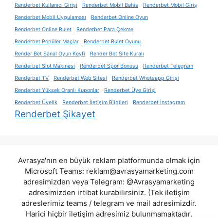
Renderbet Kullanıcı Girişi
Renderbet Mobil Bahis
Renderbet Mobil Giriş
Renderbet Mobil Uygulaması
Renderbet Online Oyun
Renderbet Online Rulet
Renderbet Para Çekme
Renderbet Popüler Maçlar
Renderbet Rulet Oyunu
Render Bet Sanal Oyun Keyfi
Render Bet Site Kuralı
Renderbet Slot Makinesi
Renderbet Spor Bonusu
Renderbet Telegram
Renderbet TV
Renderbet Web Sitesi
Renderbet Whatsapp Girişi
Renderbet Yüksek Oranlı Kuponlar
Renderbet Üye Girişi
Renderbet Üyelik
Renderbet İletişim Bilgileri
Renderbet İnstagram
Renderbet Şikayet
Avrasya'nın en büyük reklam platformunda olmak için
Microsoft Teams:
reklam@avrasyamarketing.com
adresimizden veya Telegram: @Avrasyamarketing
adresimizden irtibat kurabilirsiniz. (Tek iletişim
adreslerimiz teams / telegram ve mail adresimizdir.
Harici hiçbir iletişim adresimiz bulunmamaktadır.