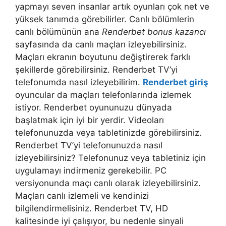
yapmayı seven insanlar artık oyunları çok net ve
yüksek tanımda görebilirler. Canlı bölümlerin
canlı bölümünün ana
Renderbet bonus kazancı
sayfasında da canlı maçları izleyebilirsiniz.
Maçları ekranın boyutunu değiştirerek farklı
şekillerde görebilirsiniz. Renderbet TV’yi
telefonumda nasıl izleyebilirim.
Renderbet giriş
oyuncular da maçları telefonlarında izlemek
istiyor. Renderbet oyununuzu dünyada
başlatmak için iyi bir yerdir. Videoları
telefonunuzda veya tabletinizde görebilirsiniz.
Renderbet TV’yi telefonunuzda nasıl
izleyebilirsiniz? Telefonunuz veya tabletiniz için
uygulamayı indirmeniz gerekebilir. PC
versiyonunda maçı canlı olarak izleyebilirsiniz.
Maçları canlı izlemeli ve kendinizi
bilgilendirmelisiniz. Renderbet TV, HD
kalitesinde iyi çalışıyor, bu nedenle sinyali